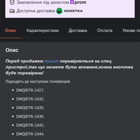
Замовлення під захистом
Доступна доставка
Опис
Характеристики
Доставка
Оплата
Умови п
Опис
Перед продажем
пульт
перевіряється на спец
пристрої,так що можете бути впевнені,кожна кнопочка
буде перевірена!
Підходить до наступних телевізорів:
DMQ/DTK-1427,
DMQ/DTK-1432,
DMQ/DTK-1435,
DMQ/DTK-1436,
DMQ/DTK-1442,
DMQ/DTK-1444,