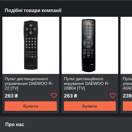
Подібні товари компанії
Пульт дистанционного
Пульт дистанційного
Пуль
управления DAEWOO R-
керування DAEWOO R-
упр
22 [TV]
28B04 [TV]
40A0
263
263
239
₴
₴
Купити
Купити
Про нас