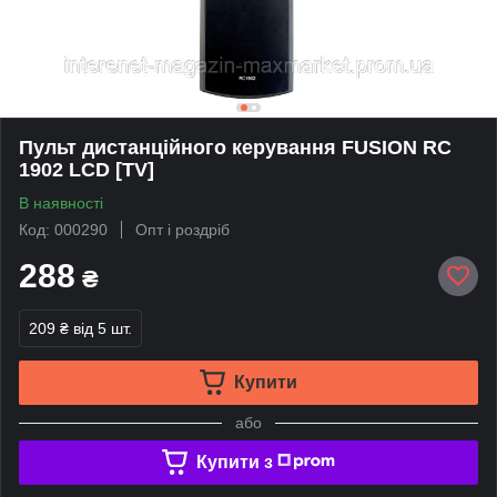
Пульт дистанційного керування FUSION RC
1902 LCD [TV]
В наявності
Код: 000290
Опт і роздріб
288
₴
209 ₴
від 5 шт.
Купити
або
Купити з