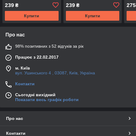
[PLASMA, LCD TV]
[PLASMA, LCD TV]
[PLA
239
239
275
₴
₴
Купити
Купити
Про нас
98% позитивних з 52 відгуків за рік
Працює з 22.02.2017
м. Київ
вул. Ушинського 4 , 03087, Київ, Україна
Контакти
Сьогодні вихідний
Показати весь графік роботи
Про нас
Контакти