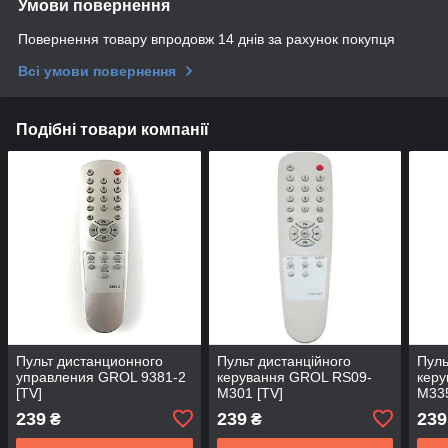
Умови повернення
Повернення товару впродовж 14 днів за рахунок покупця
Всі умови повернення
Подібні товари компанії
Пульт дистанционного
Пульт дистанційного
Пуль
управления GROL 9381-2
керування GROL RS09-
кер
[TV]
M301 [TV]
M335
239
239
239
₴
₴