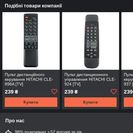
Подібні товари компанії
Пульт дистанційного
Пульт дистанционного
Пуль
керування HITACHI CLE-
управления HITACHI CLE-
керу
898A [TV]
924 [TV]
937 
239
239
239
₴
₴
Купити
Купити
Про нас
98% позитивних з 52 відгуків за рік