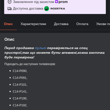
Замовлення під захистом
Доступна доставка
Опис
Характеристики
Доставка
Оплата
Умови п
Опис
Перед продажем
пульт
перевіряється на спец
пристрої,так що можете бути впевнені,кожна кнопочка
буде перевірена!
Підходить до наступних телевізорів:
C14-P090,
C14-P091,
C14-P101,
C14-P141,
C14-P190,
C14-P192,