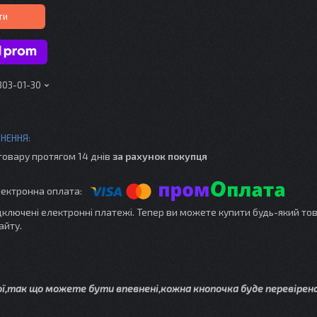
ти
303-01-30
товару протягом 14 днів
за рахунок покупця
ідключені електронні платежі. Тепер ви можете купити будь-який то
айту.
ої,так що можете бути впевнені,кожна кнопочка буде перевірена