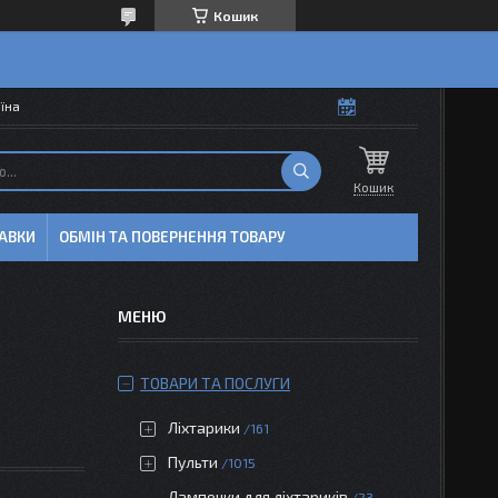
Кошик
аїна
Кошик
АВКИ
ОБМІН ТА ПОВЕРНЕННЯ ТОВАРУ
ТОВАРИ ТА ПОСЛУГИ
Ліхтарики
161
Пульти
1015
Лампочки для ліхтариків
23