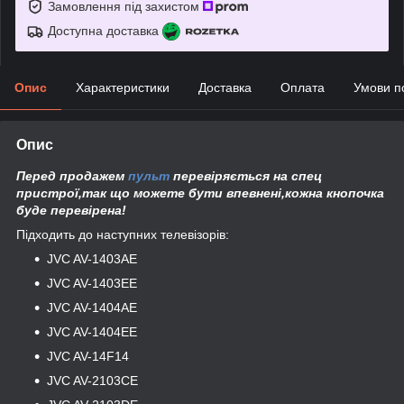
Замовлення під захистом
Доступна доставка
Опис
Характеристики
Доставка
Оплата
Умови п
Опис
Перед продажем
пульт
перевіряється на спец
пристрої,так що можете бути впевнені,кожна кнопочка
буде перевірена!
Підходить до наступних телевізорів:
JVC
AV-1403AE
JVC
AV-1403EE
JVC
AV-1404AE
JVC
AV-1404EE
JVC
AV-14F14
JVC
AV-2103CE