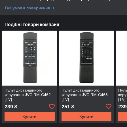
Всі умови повернення
Подібні товари компанії
Пульт дистанційного
Пульт дистанційного
Пуль
керування JVC RM-C462
керування JVC RM-C463
кер
[TV]
[TV]
[TV]
239
251
239
₴
₴
Купити
Купити