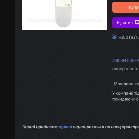
Купи
Купити з
+380 (93) 
повернення 
У компанії п
покидаючи с
Перед продажем
пульт
перевіряється на спец пристр