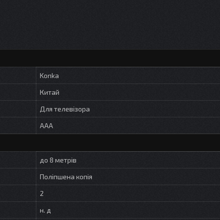
Konka
Китай
Для телевізора
AAA
до 8 метрів
Поліпшена копія
2
н. д