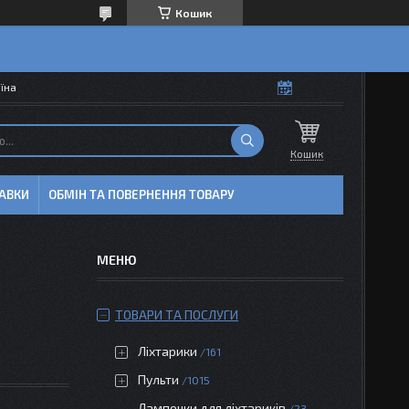
Кошик
аїна
Кошик
АВКИ
ОБМІН ТА ПОВЕРНЕННЯ ТОВАРУ
ТОВАРИ ТА ПОСЛУГИ
Ліхтарики
161
Пульти
1015
Лампочки для ліхтариків
23