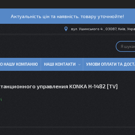
Актуальність цін та наявність. товару уточнюйте!
вул. Ушинського 4 , 03087, Київ, Укр
ПРО НАШУ КОМПАНІЮ
НАШІ КОНТАКТИ
УМОВИ ОПЛАТИ ТА ДОСТ
станционного управления KONKA H-1482 [TV]
і