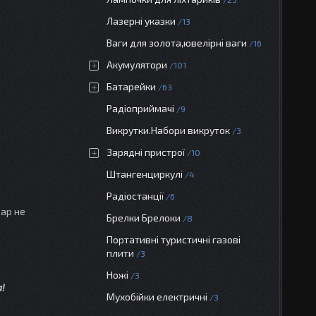
Лазерні указки
13
Ваги для золота,ювелірні ваги
16
Акумулятори
101
Батарейки
63
Радіоприймачі
9
Викрутки.Набори викруток
3
Зарядні пристрої
10
Штангенциркулі
4
Радіостанції
6
вар не
Брелки Брелоки
8
Портативні туристичні газові
плити
3
Ножі
3
!
Мухобійки електричні
3