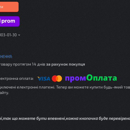
ти
303-01-30
товару протягом 14 днів
за рахунок покупця
ідключені електронні платежі. Тепер ви можете купити будь-який то
айту.
ої,так що можете бути впевнені,кожна кнопочка буде перевірена