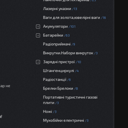
Лазерні указки
13
Ваги для золота,ювелірні ваги
16
Акумулятори
101
Батарейки
63
Радіоприймачі
9
Викрутки.Набори викруток
3
Зарядні пристрої
10
Штангенциркулі
4
Радіостанції
6
вар не
Брелки Брелоки
8
Портативні туристичні газові
плити
3
Ножі
3
!
Мухобійки електричні
3