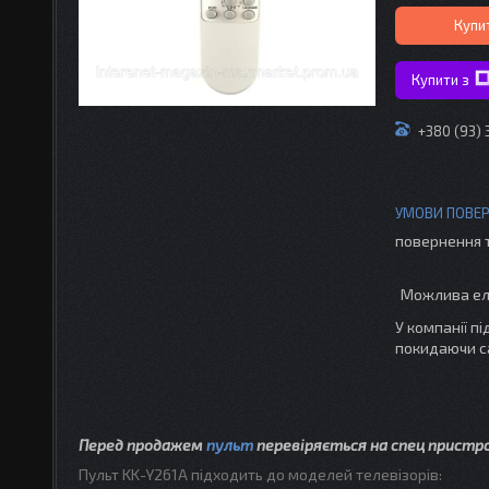
Купи
Купити з
+380 (93) 
повернення 
У компанії п
покидаючи с
Перед продажем
пульт
перевіряється на спец пристр
Пульт KK-Y261A підходить до моделей телевізорів: