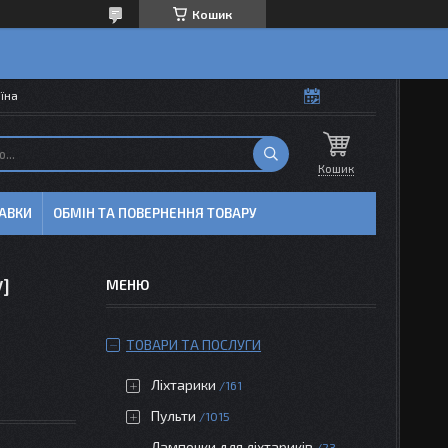
Кошик
аїна
Кошик
АВКИ
ОБМІН ТА ПОВЕРНЕННЯ ТОВАРУ
V]
ТОВАРИ ТА ПОСЛУГИ
Ліхтарики
161
Пульти
1015
Лампочки для ліхтариків
23