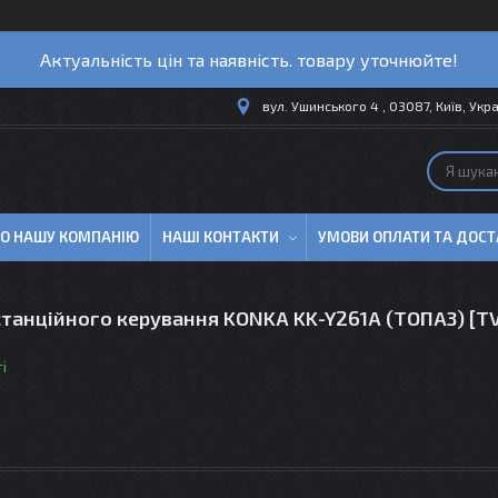
Актуальність цін та наявність. товару уточнюйте!
вул. Ушинського 4 , 03087, Київ, Укр
ПРО НАШУ КОМПАНІЮ
НАШІ КОНТАКТИ
УМОВИ ОПЛАТИ ТА ДОСТ
танційного керування KONKA KK-Y261A (ТОПАЗ) [T
і