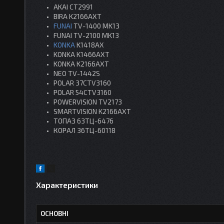
AKAI CT2991
BIRA K2166AXT
FUNAI
TV-1400 MK13
FUNAI TV-2100 MK13
KONKA
K1418AX
KONKA K1466AXT
KONKA K2166AXT
NEO TV-1442S
POLAR 37CTV3160
POLAR 54CTV3160
POWERVISION TV2173
SMARTVISION K2166AXT
ТОПАЗ 63ТЦ-6476
КОРАЛ 36ТЦ-60118
Характеристики
ОСНОВНІ