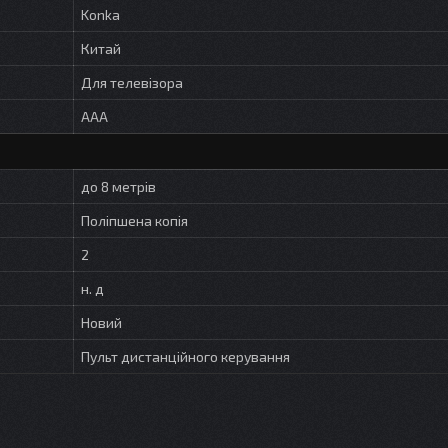
Konka
Китай
Для телевізора
AAA
до 8 метрів
Поліпшена копія
2
н. д
Новий
Пульт дистанційного керування