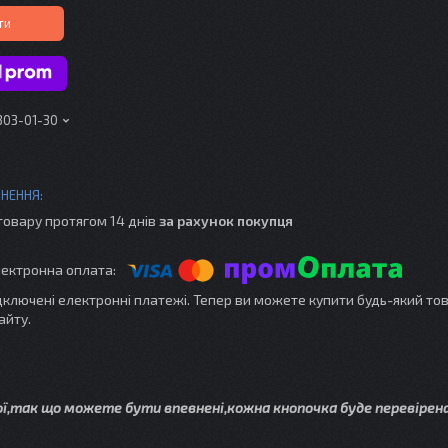
ти
303-01-30
товару протягом 14 днів
за рахунок покупця
ідключені електронні платежі. Тепер ви можете купити будь-який то
айту.
ої,так що можете бути впевнені,кожна кнопочка буде перевірена