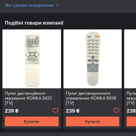
Всі умови повернення
Подібні товари компанії
Пульт дистанційного
Пульт дистанционного
Пуль
керування KONKA 3022
управления KONKA 50S8
кер
[TV]
[TV]
[TV]
239
239
239
₴
₴
Купити
Купити