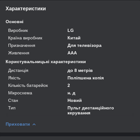
Характеристики
Основні
Виробник
LG
Країна виробник
Китай
Призначення
Для телевізора
Живлення
AAA
Користувальницькі характеристики
Дистанція
до 8 метрів
Якість
Поліпшена копія
Кількість батарейок
2
Мікросхема
н. д
Стан
Новий
Тип
Пульт дистанційного
керування
Приховати