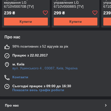
керування LG
управления LG
упр
6710V00070B [TV]
6710V00088S [TV]
6710
239
299
239
₴
₴
Купити
Купити
Про нас
98% позитивних з 52 відгуків за рік
Працює з 22.02.2017
м. Київ
вул. Ушинського 4 , 03087, Київ, Україна
Контакти
Сьогодні працює з 09:00 до 16:30
Показати весь графік роботи
Про нас