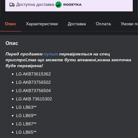
Доступна доставка
Опис
Характеристики
Доставка
Оплата
Умови п
Опис
Перед продажем
пульт
перевіряється на спец
пристрої,так що можете бути впевнені,кожна кнопочка
буде перевірена!
LG AKB73615362
LG AKB73756502
LG AKB73756504
LG AKB 73615302
LG LB63**
LG LB69**
LG LB87**
LG LB65**