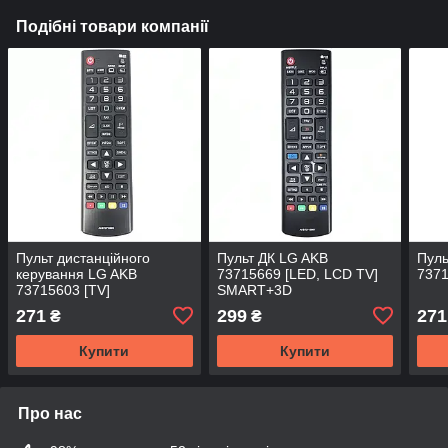
Подібні товари компанії
Пульт дистанційного
Пульт ДК LG AKB
Пуль
керування LG AKB
73715669 [LED, LCD TV]
7371
73715603 [TV]
SMART+3D
271
299
271
₴
₴
Купити
Купити
Про нас