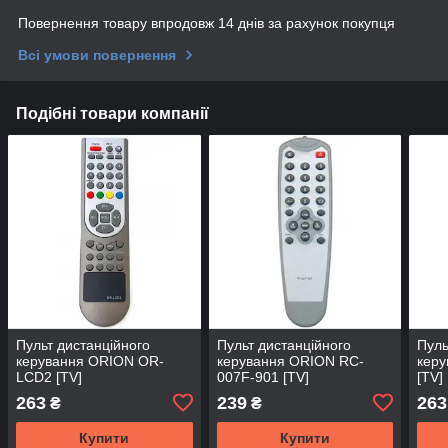
Повернення товару впродовж 14 днів за рахунок покупця
Всі умови повернення
Подібні товари компанії
Пульт дистанційного
Пульт дистанційного
Пуль
керування ORION OR-
керування ORION RC-
кер
LCD2 [TV]
007F-901 [TV]
[TV]
263
239
263
₴
₴
Купити
Купити