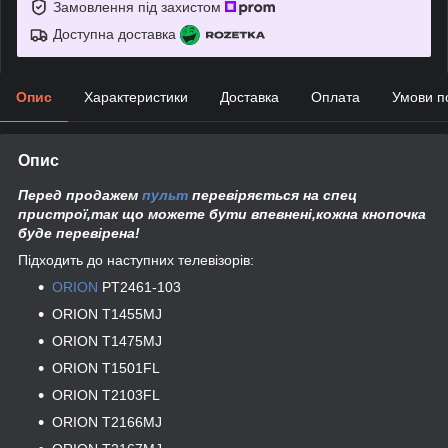
Замовлення під захистом
Доступна доставка
Опис
Характеристики
Доставка
Оплата
Умови п
Опис
Перед продажем
пульт
перевіряється на спец
пристрої,так що можете бути впевнені,кожна кнопочка
буде перевірена!
Підходить до наступних телевізорів:
ORION
PT2461-103
ORION T1455MJ
ORION T1475MJ
ORION T1501FL
ORION T2103FL
ORION T2166MJ