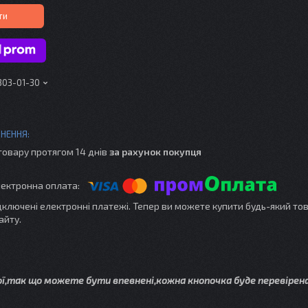
ти
303-01-30
товару протягом 14 днів
за рахунок покупця
ідключені електронні платежі. Тепер ви можете купити будь-який то
айту.
ої,так що можете бути впевнені,кожна кнопочка буде перевірена