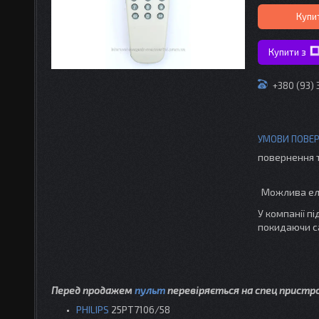
Купи
Купити з
+380 (93) 
повернення 
У компанії п
покидаючи с
Перед продажем
пульт
перевіряється на спец пристр
PHILIPS
25PT7106/58