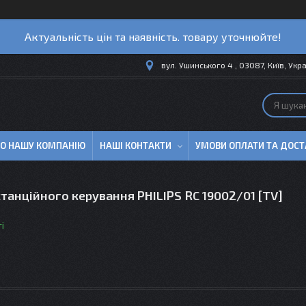
Актуальність цін та наявність. товару уточнюйте!
вул. Ушинського 4 , 03087, Київ, Укр
ПРО НАШУ КОМПАНІЮ
НАШІ КОНТАКТИ
УМОВИ ОПЛАТИ ТА ДОСТ
танційного керування PHILIPS RC 19002/01 [TV]
і