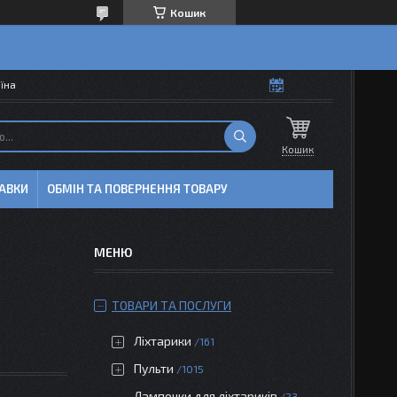
Кошик
аїна
Кошик
АВКИ
ОБМІН ТА ПОВЕРНЕННЯ ТОВАРУ
ТОВАРИ ТА ПОСЛУГИ
Ліхтарики
161
Пульти
1015
Лампочки для ліхтариків
23