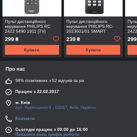
Пульт дистанційного
Пульт дистанційного
Пуль
керування PHILIPS RC
керування PHILIPS RC-
керу
2422 5490 1911 [TV]
2023601/01 SMART
2422
[PLASMA, LCD TV]
299
239
299
₴
₴
Купити
Купити
Про нас
98% позитивних з 52 відгуків за рік
Працює з 22.02.2017
м. Київ
вул. Ушинського 4 , 03087, Київ, Україна
Контакти
Сьогодні працює з 09:00 до 16:00
Показати весь графік роботи