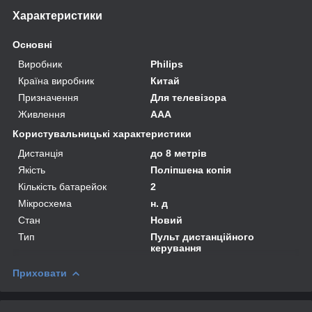
Характеристики
Основні
Виробник
Philips
Країна виробник
Китай
Призначення
Для телевізора
Живлення
AAA
Користувальницькі характеристики
Дистанція
до 8 метрів
Якість
Поліпшена копія
Кількість батарейок
2
Мікросхема
н. д
Стан
Новий
Тип
Пульт дистанційного
керування
Приховати