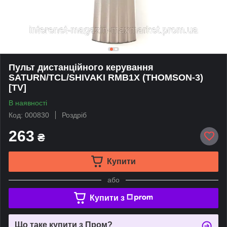
Пульт дистанційного керування
SATURN/TCL/SHIVAKI RMB1X (THOMSON-3)
[TV]
В наявності
Код: 000830
Роздріб
263
₴
Купити
або
Купити з
Що таке купити з Пром?