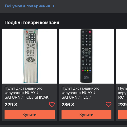
Всі умови повернення
Подібні товари компанії
Пульт дистанційного
Пульт дистанційного
Пуль
керування HUAYU
керування HUAYU
кер
SATURN / TCL / SHIVAKI
SATURN / TLC /
RCT
TC-802E TV (корп TCL
THOMSON RM-L1018
229
286
239
₴
₴
RMB1X)
[УНІВЕРСАЛЬНИЙ]
[УНІВЕРСАЛЬНИЙ]
Купити
Купити