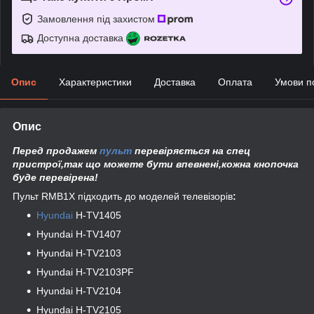
Замовлення під захистом
Доступна доставка
Опис
Характеристики
Доставка
Оплата
Умови п
Опис
Перед продажем
пульт
перевіряється на спец
пристрої,так що можете бути впевнені,кожна кнопочка
буде перевірена!
Пульт RMB1X підходить до моделей телевізорів
:
Hyundai
H-TV1405
Hyundai H-TV1407
Hyundai H-TV2103
Hyundai H-TV2103PF
Hyundai H-TV2104
Hyundai H-TV2105