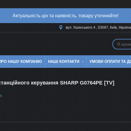
Актуальність цін та наявність. товару уточнюйте!
вул. Ушинського 4 , 03087, Київ, Україна
 ПРО НАШУ КОМПАНІЮ
НАШІ КОНТАКТИ
УМОВИ ОПЛАТИ ТА Д
станційного керування SHARP G0764PE [TV]
ті