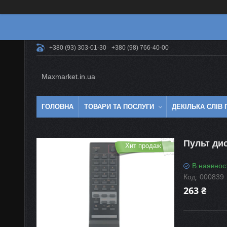
+380 (93) 303-01-30
+380 (98) 766-40-00
Maxmarket.in.ua
ГОЛОВНА
ТОВАРИ ТА ПОСЛУГИ
ДЕКІЛЬКА СЛІВ
Пульт ди
Хит продаж
В наявнос
Код:
000839
263 ₴