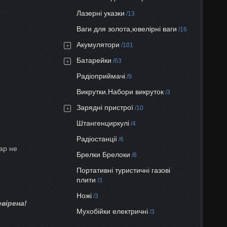
Лазерні указки
13
Ваги для золота,ювелірні ваги
16
Акумулятори
101
Батарейки
63
Радіоприймачі
9
Викрутки.Набори викруток
3
Зарядні пристрої
10
Штангенциркулі
4
Радіостанції
6
ар не
Брелки Брелоки
8
Портативні туристичні газові
плити
3
Ножі
3
вірена!
Мухобійки електричні
3