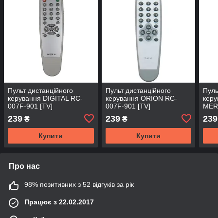
Пульт дистанційного
Пульт дистанційного
Пуль
керування DIGITAL RC-
керування ORION RC-
керу
007F-901 [TV]
007F-901 [TV]
MER
815 
239
239
239
₴
₴
Купити
Купити
Про нас
98% позитивних з 52 відгуків за рік
Працює з 22.02.2017