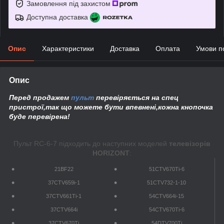
Замовлення під захистом
Доступна доставка
Опис
Характеристики
Доставка
Оплата
Умови п
Опис
Перед продажем
пульт
перевіряється на спец
пристрої,так що можете бути впевнені,кожна кнопочка
буде перевірена!
Пульт RC-6-7 підходить до наступних моделей
телевізорів
HORIZONT
:
21BF22
51CTV670Ti-6
37CTV659i-1
51CTV732-1-10
37CTV661Ti-1
54CTV664i-15
37CTV664i
54CTV670Ti-6
37CTV670Ti
54DTV700Ti