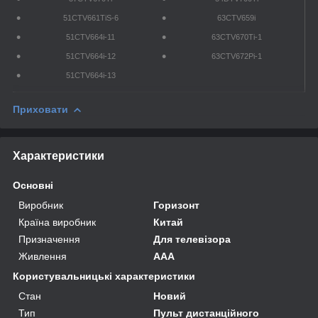
51CTV661TiS-6
63CTV659i
51CTV664i-11
63CTV670Ti-1
51CTV664i-12
63CTV672Pi-1
51CTV664i-13
Приховати
Характеристики
Основні
Виробник
Горизонт
Країна виробник
Китай
Призначення
Для телевізора
Живлення
AAA
Користувальницькі характеристики
Стан
Новий
Тип
Пульт дистанційного