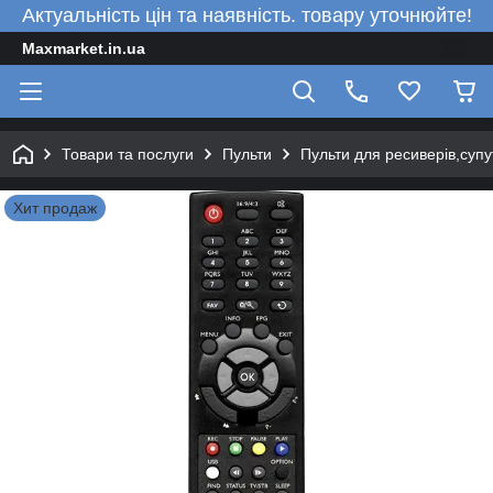
Актуальність цін та наявність. товару уточнюйте!
Maxmarket.in.ua
Товари та послуги
Пульти
Пульти для ресиверів,супу
Хит продаж