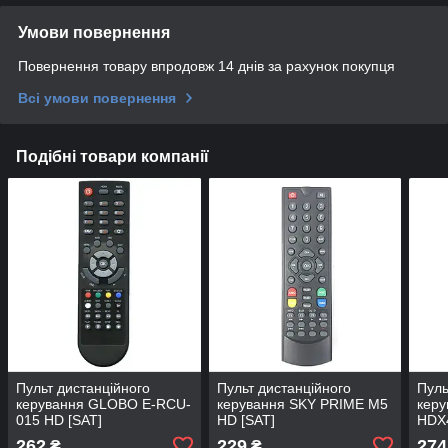
Умови повернення
Повернення товару впродовж 14 днів за рахунок покупця
Всі умови повернення
Подібні товари компанії
Пульт дистанційного
Пульт дистанційного
Пуль
керування GLOBO E-RCU-
керування SKY PRIME M5
кер
015 HD [SAT]
HD [SAT]
HDX4
262
229
274
₴
₴